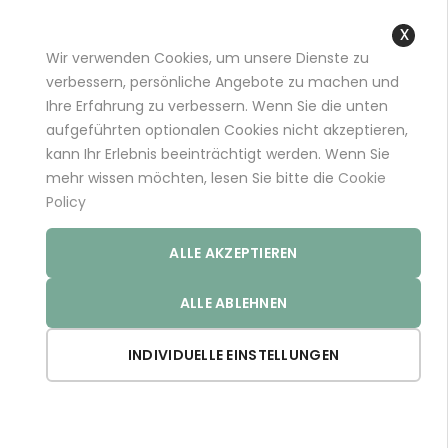
+49 (0)681 96989032 (*)
support@aminoexpert.com
Wir verwenden Cookies, um unsere Dienste zu
Close
verbessern, persönliche Angebote zu machen und
Cooki
Ihre Erfahrung zu verbessern. Wenn Sie die unten
Bar
aufgeführten optionalen Cookies nicht akzeptieren,
kann Ihr Erlebnis beeinträchtigt werden. Wenn Sie
PERSÖNLICHE DATEN
mehr wissen möchten, lesen Sie bitte die
Cookie
Policy
ALLE AKZEPTIEREN
ALLE ABLEHNEN
INDIVIDUELLE EINSTELLUNGEN
ANMELDEINFORMATIONEN
E-Mail