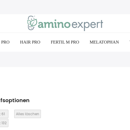
 PRO
HAIR PRO
FERTIL M PRO
MELATOPHAN
ufsoptionen
:
61
Alles löschen
:
132