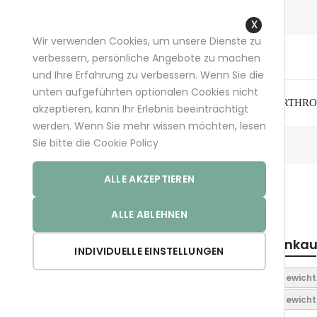
+49 (0)681 96989032 (*)
support@aminoexpert.com
Wir verwenden Cookies, um unsere Dienste zu
Close
verbessern, persönliche Angebote zu machen
Cookie
und Ihre Erfahrung zu verbessern. Wenn Sie die
Bar
unten aufgeführten optionalen Cookies nicht
ARTHRO
akzeptieren, kann Ihr Erlebnis beeinträchtigt
werden. Wenn Sie mehr wissen möchten, lesen
Sie bitte die
Cookie Policy
Startseite
Store
ALLE AKZEPTIEREN
The european store - paying with EUR
ALLE ABLEHNEN
Filtern nach Gewicht
Einka
INDIVIDUELLE EINSTELLUNGEN
Gewicht
1
104
Gewicht
132