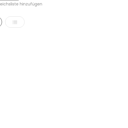
leichsliste hinzufügen
e
Liste