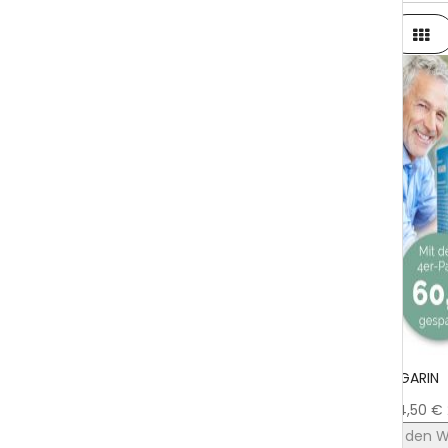
List
1
46
1
64
1
66
Warum aminoexpert?
Made in Germany
Deutscher Service & Versand
VIGARIN
44,50 €
Professionelle Rezepturen
In den 