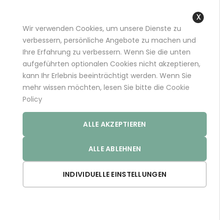
+49 (0)681 96989032 (*)
support@aminoexpert.com
Wir verwenden Cookies, um unsere Dienste zu
Close
verbessern, persönliche Angebote zu machen und
Cooki
Ihre Erfahrung zu verbessern. Wenn Sie die unten
Bar
aufgeführten optionalen Cookies nicht akzeptieren,
Startseite
Store
kann Ihr Erlebnis beeinträchtigt werden. Wenn Sie
mehr wissen möchten, lesen Sie bitte die
Cookie
Policy
The european store - paying with EUR
ALLE AKZEPTIEREN
Einkaufsoptionen
ALLE ABLEHNEN
Gewicht:
46
Alles löschen
INDIVIDUELLE EINSTELLUNGEN
Abstei