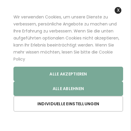
+49 (0)681 96989032 (*)
support@aminoexpert.com
Wir verwenden Cookies, um unsere Dienste zu
Close
verbessern, persönliche Angebote zu machen und
Cooki
Ihre Erfahrung zu verbessern. Wenn Sie die unten
Bar
aufgeführten optionalen Cookies nicht akzeptieren,
Startseite
Store
kann Ihr Erlebnis beeinträchtigt werden. Wenn Sie
mehr wissen möchten, lesen Sie bitte die
Cookie
Policy
The european store - paying with EUR
ALLE AKZEPTIEREN
Einkaufsoptionen
ALLE ABLEHNEN
Gewicht:
46
Alles löschen
INDIVIDUELLE EINSTELLUNGEN
Gewicht:
66
Gewicht:
104